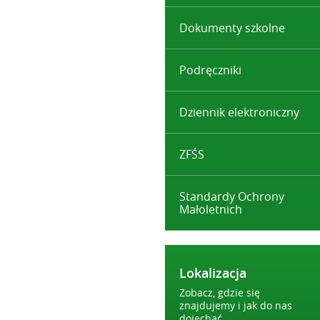
Dokumenty szkolne
Podręczniki
Dziennik elektroniczny
ZFŚS
Standardy Ochrony
Małoletnich
Lokalizacja
Zobacz, gdzie się
znajdujemy i jak do nas
dojechać.