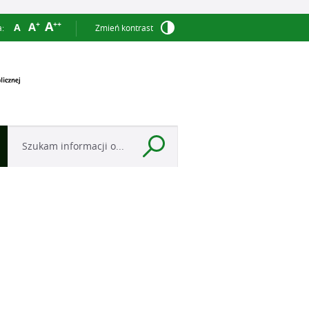
a:
Zmień kontrast