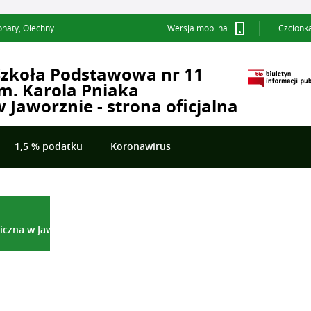
onaty, Olechny
Wersja mobilna
Czcionk
Szkoła Podstawowa nr 11
im. Karola Pniaka
 Jaworznie - strona oficjalna
1,5 % podatku
Koronawirus
aracja dostępności
ości
iczna w Jaworznie