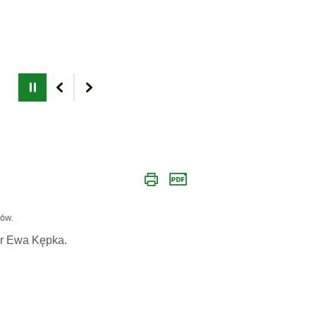
iów.
r Ewa Kępka.