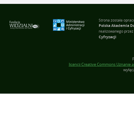
Strona została opra
Polska Akademia D
realizowanego prze
Cyfryzacji
licencji
Creative Commons
Uznanie a
wyłąc