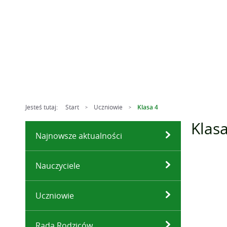
Jesteś tutaj:
Start
Uczniowie
Klasa 4
>
>
Klasa
Najnowsze aktualności
Nauczyciele
Uczniowie
Rada Rodziców