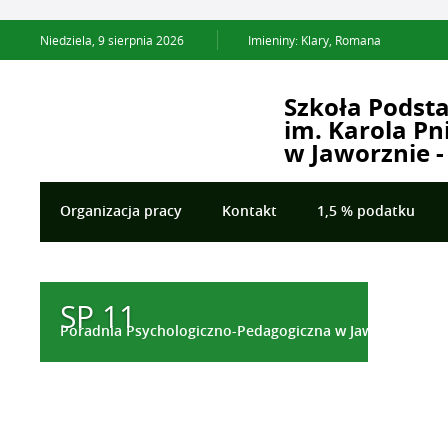
Niedziela,
9
sierpnia
2026
Imieniny: Klary, Romana
Szkoła Podst
im. Karola Pn
w Jaworznie -
Organizacja pracy
Kontakt
1,5 % podatku
Opieka stomatologiczna
Deklaracja dostępności
SP 11
Edukacja Przyszłości
Poradnia Psychologiczno-Pedagogiczna w Jaworznie