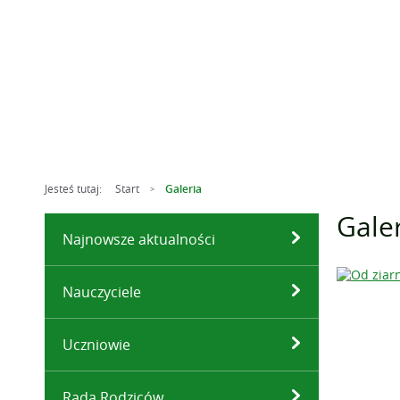
Jesteś tutaj:
Start
Galeria
>
Gale
Najnowsze aktualności
Nauczyciele
Uczniowie
Rada Rodziców