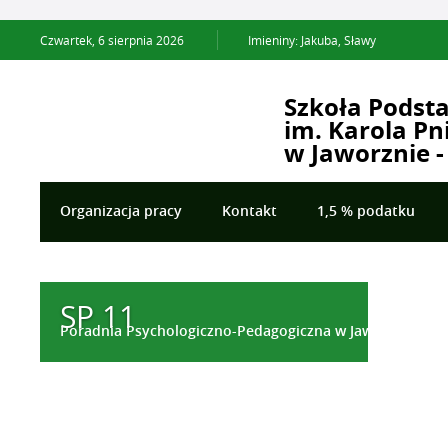
Czwartek,
6
sierpnia
2026
Imieniny: Jakuba, Sławy
Szkoła Podst
im. Karola Pn
w Jaworznie -
Organizacja pracy
Kontakt
1,5 % podatku
Opieka stomatologiczna
Deklaracja dostępności
SP 11
Edukacja Przyszłości
Poradnia Psychologiczno-Pedagogiczna w Jaworznie